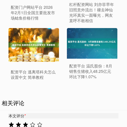
杠杆配资网站 刘亦菲早年
配资门户网站平台 2026
旧照意外流出！褪去神仙
年2月1日全国主要批发市
光环真实一面曝光，网友
场鲶鱼价格行情
直呼不敢相信
配资平台 温氏股份：8月
销售生猪收入48.25亿元
配资平台 逃离塔科夫怎么
环比下降1.07%
设置中文 简单教程
相关评论
本文评分
*